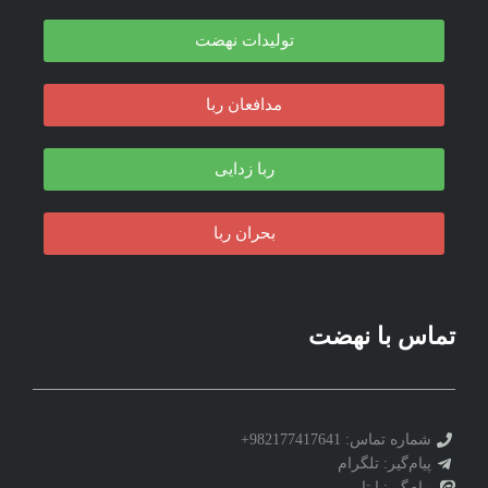
تولیدات نهضت
مدافعان ربا
ربا زدایی
بحران ربا
تماس با نهضت
شماره تماس: 982177417641+
پیام‌گیر: تلگرام
پیام‌گیر: ایتا