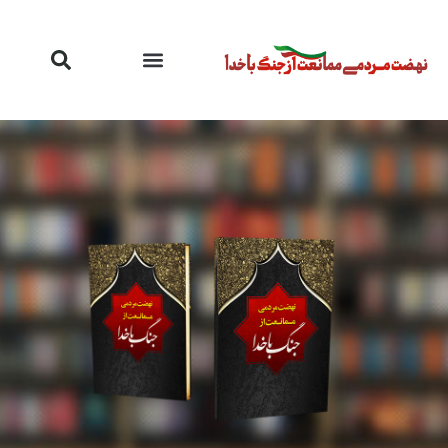
رش
ه
حتوا