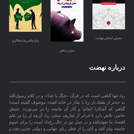
معرفی اجمالی نهضت
پارادوکس واسطه‌گری
بحران بدهی
درباره نهضت
ربا، تنها گناهی است که در قرآن «جنگ با خدا»، و در کلام رسول‌الله
به «بدتر از هفتاد بار زنا با مادر در خانه کعبه» موصوف گشته است؛
گناهی که آشکارا انجام؛ و آثار آن جامعه را در می‌نوردد‎. جنبش
حاضر، تلاش دارد تا فراتر از تعاريف سنتی ربا، آن‌چه از ربا در علم
اقتصاد ما نفوذیافته و در عمل نیز در حال رخ‌داد است را برای عموم
جامعه بيان کنند و آنان را از خطر ربای جهانی و دولتی تحذیر دهند و