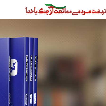
رش
ه
حتوا