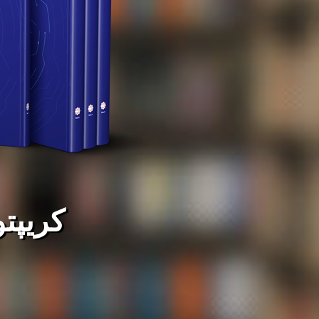
کریپتو