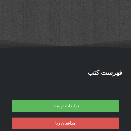
فهرست کتب
تولیدات نهضت
مدافعان ربا