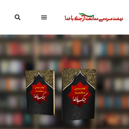
رش
ه
حتوا