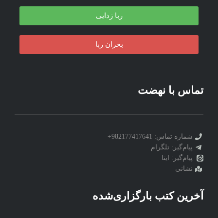
ربا زدایی
بحران ربا
تماس با نهضت
شماره تماس: 982177417641+
پیام‌گیر: تلگرام
پیام‌گیر: ایتا
نشانی
آخرین کتب بارگزاری‌شده