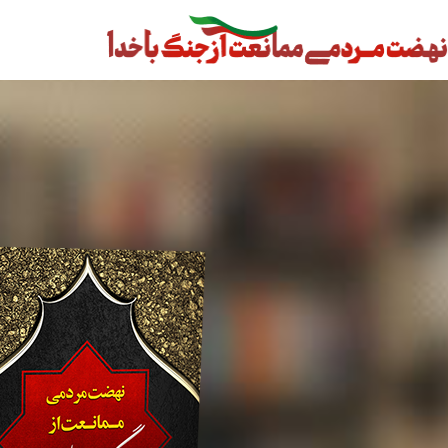
رش
ه
حتوا