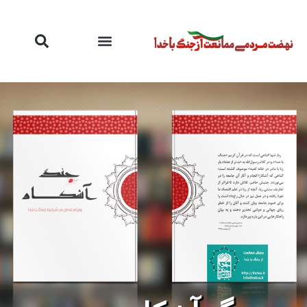
رش
ه
حتوا