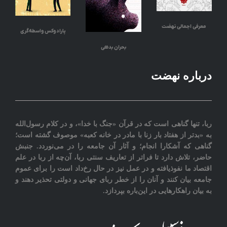
معرفی اجمالی نهضت
پارادوکس واسطه‌گری
بحران بدهی
درباره نهضت
ربا، تنها گناهی است که در قرآن «جنگ با خدا»، و در کلام رسول‌الله
به «بدتر از هفتاد بار زنا با مادر در خانه کعبه» موصوف گشته است؛
گناهی که آشکارا انجام؛ و آثار آن جامعه را در می‌نوردد‎. جنبش
حاضر، تلاش دارد تا فراتر از تعاريف سنتی ربا، آن‌چه از ربا در علم
اقتصاد ما نفوذیافته و در عمل نیز در حال رخ‌داد است را برای عموم
جامعه بيان کنند و آنان را از خطر ربای جهانی و دولتی تحذیر دهند و
به بیان راهکارهایی در این‌باره بپردازد.