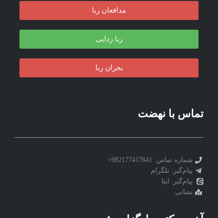
مدافعان ربا
ربا زدایی
بحران ربا
تماس با نهضت
شماره تماس: 982177417641+
پیام‌گیر: تلگرام
پیام‌گیر: ایتا
نشانی