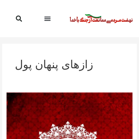
رش
ه
حتوا
زازهای پنهان پول
تاریخ
جنگ
با
خدا