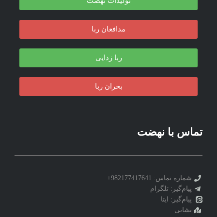
تولیدات نهضت
مدافعان ربا
ربا زدایی
بحران ربا
تماس با نهضت
شماره تماس: 982177417641+
پیام‌گیر: تلگرام
پیام‌گیر: ایتا
نشانی