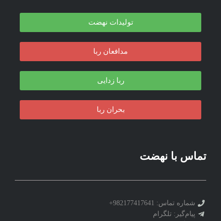
تولیدات نهضت
مدافعان ربا
ربا زدایی
بحران ربا
تماس با نهضت
شماره تماس: 982177417641+
پیام‌گیر: تلگرام