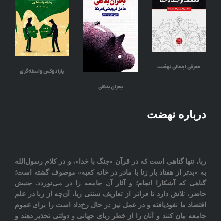
معرفی اجمالی نهضت
پارادوکس واسطه‌گری
بحران بدهی
درباره نهضت
ربا، تنها گناهی است که در قرآن «جنگ با خدا»، و در کلام رسول‌الله
به «بدتر از هفتاد بار زنا با مادر در خانه کعبه» موصوف گشته است؛
گناهی که آشکارا انجام؛ و آثار آن جامعه را در می‌نوردد‎. جنبش
حاضر، تلاش دارد تا فراتر از تعاريف سنتی ربا، آن‌چه از ربا در علم
اقتصاد ما نفوذیافته و در عمل نیز در حال رخ‌داد است را برای عموم
جامعه بيان کنند و آنان را از خطر ربای جهانی و دولتی تحذیر دهند و