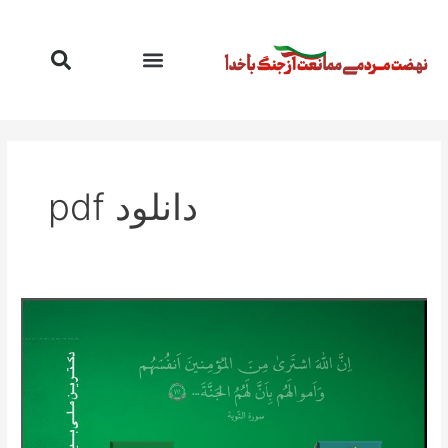
رش
ه
حتوا
دانلود pdf
دکترین
بیع