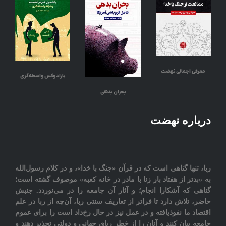
معرفی اجمالی نهضت
پارادوکس واسطه‌گری
بحران بدهی
درباره نهضت
ربا، تنها گناهی است که در قرآن «جنگ با خدا»، و در کلام رسول‌الله
به «بدتر از هفتاد بار زنا با مادر در خانه کعبه» موصوف گشته است؛
گناهی که آشکارا انجام؛ و آثار آن جامعه را در می‌نوردد‎. جنبش
حاضر، تلاش دارد تا فراتر از تعاريف سنتی ربا، آن‌چه از ربا در علم
اقتصاد ما نفوذیافته و در عمل نیز در حال رخ‌داد است را برای عموم
جامعه بيان کنند و آنان را از خطر ربای جهانی و دولتی تحذیر دهند و