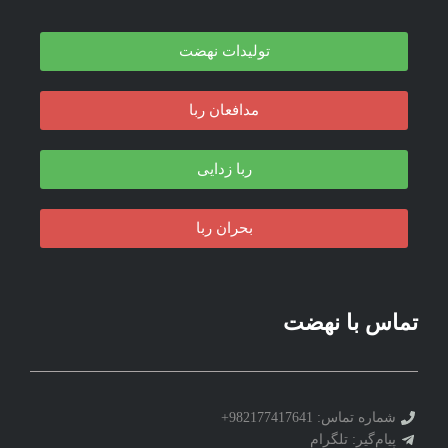
تولیدات نهضت
مدافعان ربا
ربا زدایی
بحران ربا
تماس با نهضت
شماره تماس: 982177417641+
پیام‌گیر: تلگرام