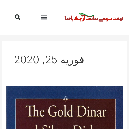
رش
ه
حتوا
فوریه 25, 2020
دینار
طلا
و
درهم
نقره
؛
اسلام