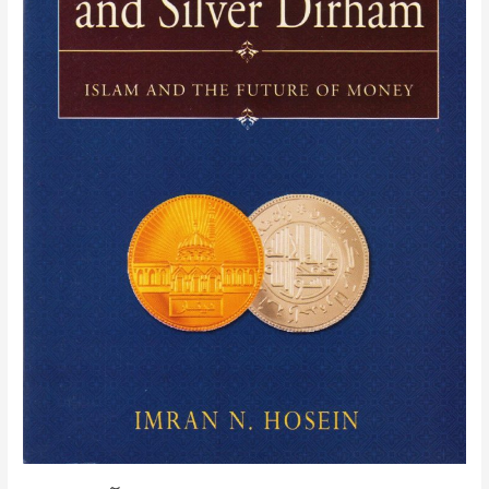
و
آینده
ی
پول