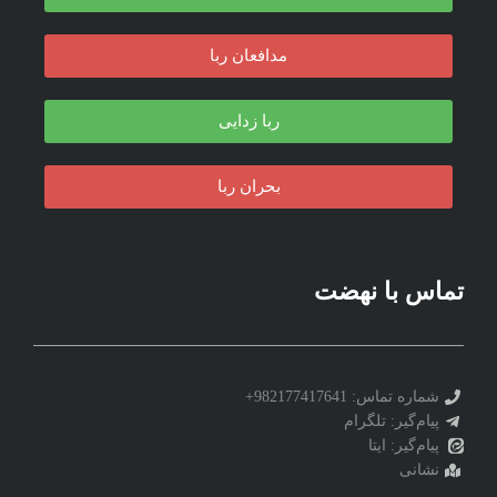
مدافعان ربا
ربا زدایی
بحران ربا
تماس با نهضت
شماره تماس: 982177417641+
پیام‌گیر: تلگرام
پیام‌گیر: ایتا
نشانی