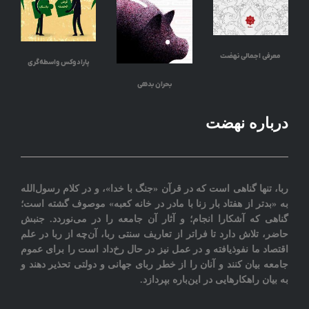
معرفی اجمالی نهضت
پارادوکس واسطه‌گری
بحران بدهی
درباره نهضت
ربا، تنها گناهی است که در قرآن «جنگ با خدا»، و در کلام رسول‌الله
به «بدتر از هفتاد بار زنا با مادر در خانه کعبه» موصوف گشته است؛
گناهی که آشکارا انجام؛ و آثار آن جامعه را در می‌نوردد‎. جنبش
حاضر، تلاش دارد تا فراتر از تعاريف سنتی ربا، آن‌چه از ربا در علم
اقتصاد ما نفوذیافته و در عمل نیز در حال رخ‌داد است را برای عموم
جامعه بيان کنند و آنان را از خطر ربای جهانی و دولتی تحذیر دهند و
به بیان راهکارهایی در این‌باره بپردازد.