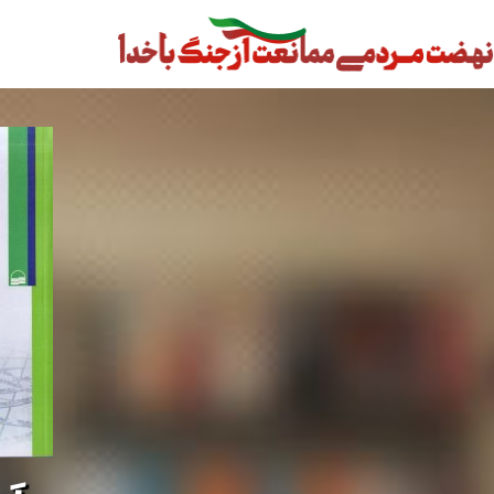
رش
ه
حتوا