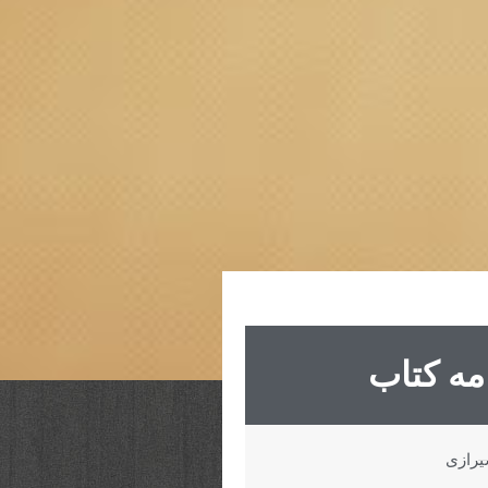
مه کتاب
یرازی