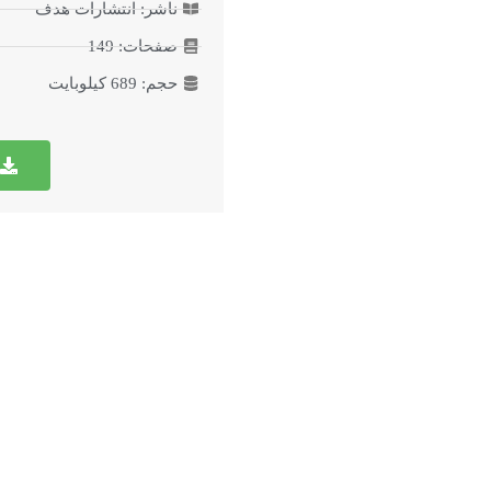
ناشر: انتشارات هدف
صفحات: 149
حجم: 689 کیلوبایت
کتب بارگزاری‌شده
درباره نهضت