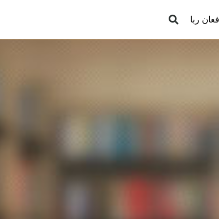
عان ربا