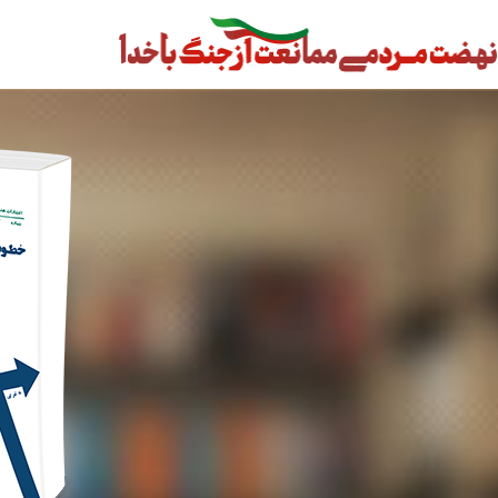
رش
ه
حتوا