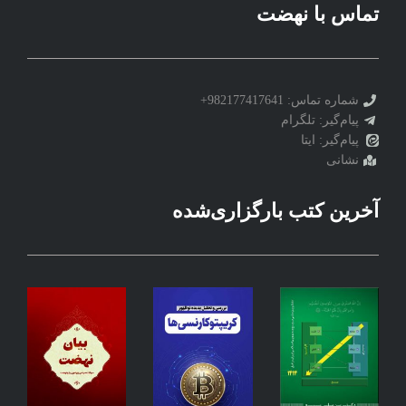
تماس با نهضت
شماره تماس: 982177417641+
پیام‌گیر: تلگرام
پیام‌گیر: ایتا
نشانی
آخرین کتب بارگزاری‌شده