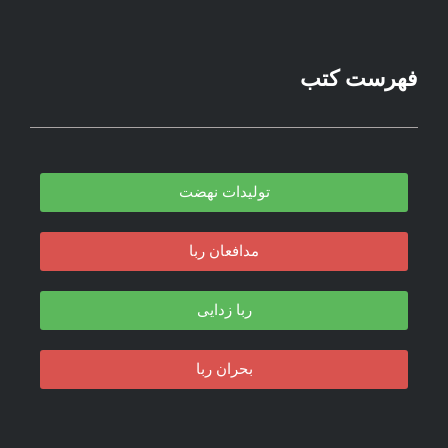
فهرست کتب
تولیدات نهضت
مدافعان ربا
ربا زدایی
بحران ربا