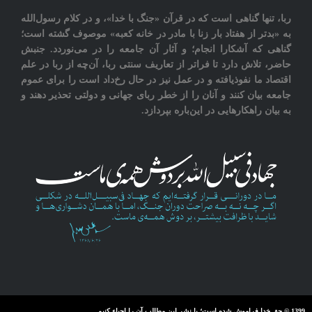
ربا، تنها گناهی است که در قرآن «جنگ با خدا»، و در کلام رسول‌الله
به «بدتر از هفتاد بار زنا با مادر در خانه کعبه» موصوف گشته است؛
گناهی که آشکارا انجام؛ و آثار آن جامعه را در می‌نوردد‎. جنبش
حاضر، تلاش دارد تا فراتر از تعاريف سنتی ربا، آن‌چه از ربا در علم
اقتصاد ما نفوذیافته و در عمل نیز در حال رخ‌داد است را برای عموم
جامعه بيان کنند و آنان را از خطر ربای جهانی و دولتی تحذیر دهند و
به بیان راهکارهایی در این‌باره بپردازد.
1399 © حق خدا فراموش شده است؛ با نشر این مطالب آن را احیاء کنیم.