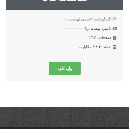
گردآورنده: اعضای نهضت
ناشر: نهضت ربا
صفحات: ۱۳۷
حجم: ۳۸.۳ مگابایت
دانلود