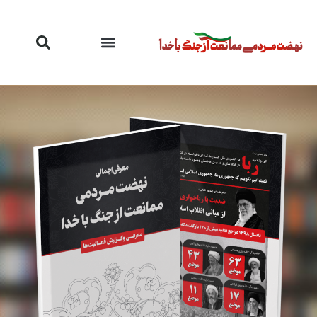
رش
ه
حتوا