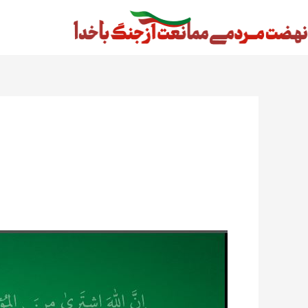
رش
ه
حتوا
دکترین
بیع