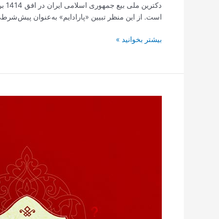
دکت
است. از این منظر تبیین «پارادایم» به‌عنوان پیش‌شر
بیشتر بخوانید »
بیان
نهضت