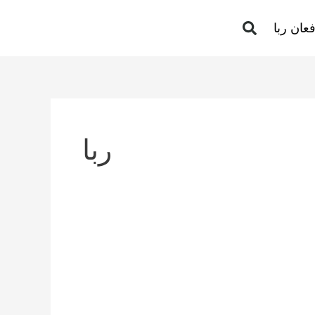
عان ربا
ربا