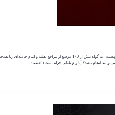
بیان نهضت بیان نهضت سوالات مردمی پیرامون ربا و نهضت به گواه بیش از 170 موضع ا
‌توانند انجام دهند؟ آیا وام بانکی حرام است؟‌ اقتصاد