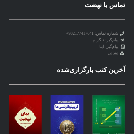
تماس با نهضت
شماره تماس: 982177417641+
پیام‌گیر: تلگرام
پیام‌گیر: ایتا
نشانی
آخرین کتب بارگزاری‌شده