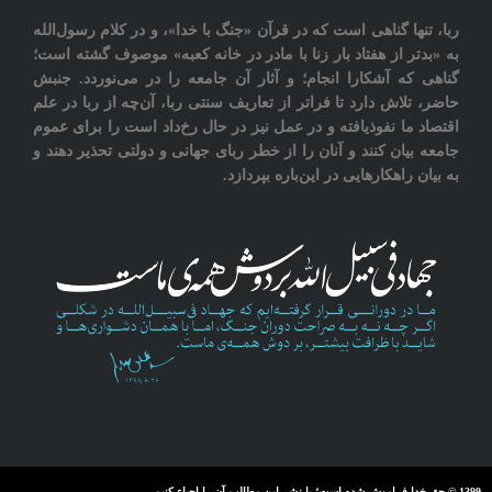
ربا، تنها گناهی است که در قرآن «جنگ با خدا»، و در کلام رسول‌الله
به «بدتر از هفتاد بار زنا با مادر در خانه کعبه» موصوف گشته است؛
گناهی که آشکارا انجام؛ و آثار آن جامعه را در می‌نوردد‎. جنبش
حاضر، تلاش دارد تا فراتر از تعاريف سنتی ربا، آن‌چه از ربا در علم
اقتصاد ما نفوذیافته و در عمل نیز در حال رخ‌داد است را برای عموم
جامعه بيان کنند و آنان را از خطر ربای جهانی و دولتی تحذیر دهند و
به بیان راهکارهایی در این‌باره بپردازد.
1399 © حق خدا فراموش شده است؛ با نشر این مطالب آن را احیاء کنیم.