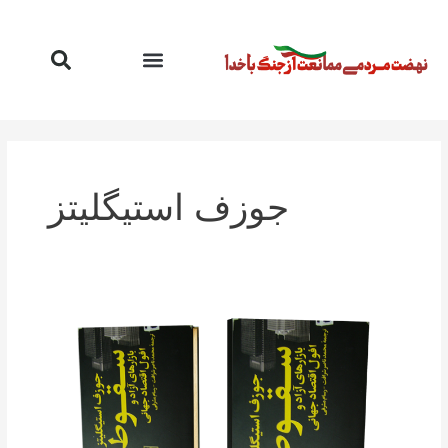
رش
ه
حتوا
جوزف استیگلیتز
سقوط
آزاد