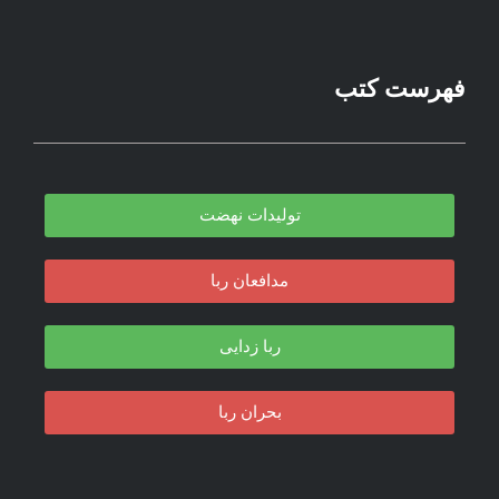
فهرست کتب
تولیدات نهضت
مدافعان ربا
ربا زدایی
بحران ربا