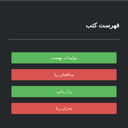
فهرست کتب
تولیدات نهضت
مدافعان ربا
ربا زدایی
بحران ربا