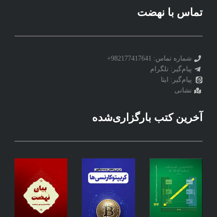
تماس با نهضت
شماره تماس: 982177417641+
پیام‌گیر: تلگرام
پیام‌گیر: ایتا
نشانی
آخرین کتب بارگزاری‌شده