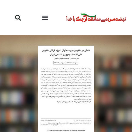
رش
ه
حتوا