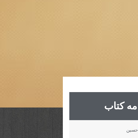
مه کتاب
 حسین