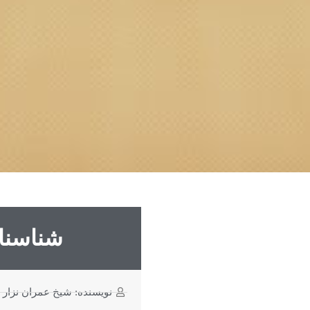
شناسنا
نویسنده: شیخ عمران نزار