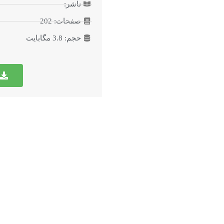
ناشر:
صفحات: 202
حجم: 3.8 مگابایت
کتب بارگزاری‌شده
درباره نهضت