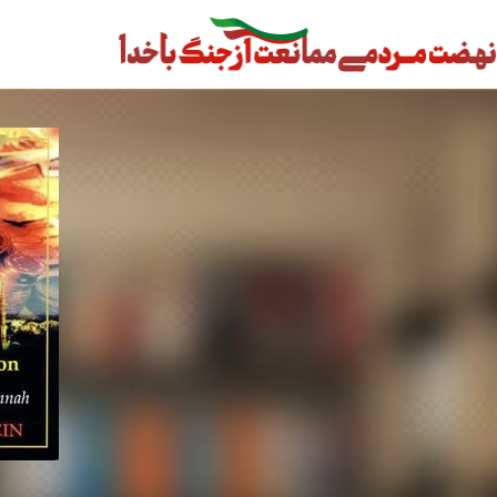
رش
ه
حتوا